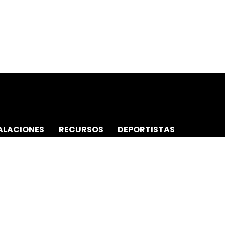
ALACIONES
RECURSOS
DEPORTISTAS
REDES SOCIALES
FACEBOOK
COOKIES
TWITTER / X
PRIVACIDAD
INSTAGRAM