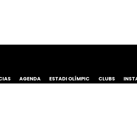
CIAS
AGENDA
ESTADI OLÍMPIC
CLUBS
INST
TACTO
POLÍTICAS
AMIENTO - 96 587 07 00
AVISO LEGAL
D DEPORTIVA - 96 689 65 64
POLÍTICA DE 
DA LA MUIXARA S/N (LA NUCÍA)
POLÍTICA DE 