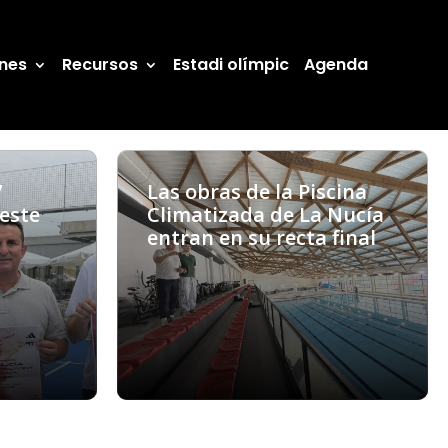
ones
Recursos
Estadi olímpic
Agenda
V
Las obras de la Piscina
este
Climatizada de La Nucía
entran en su recta final