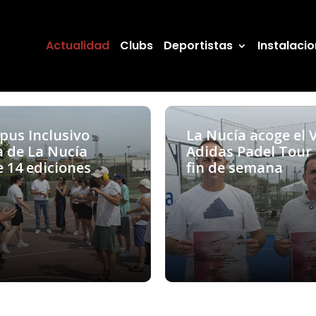
Actualidad
Clubs
Deportistas
Instalaci
pus Inclusivo
La Nucía acoge el 
a de La Nucía
Adidas Padel Tour 
 14 ediciones
fin de semana