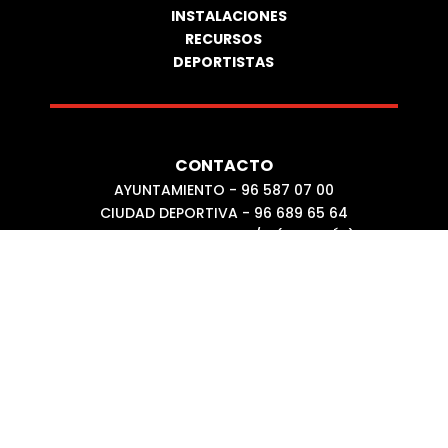
INSTALACIONES
RECURSOS
DEPORTISTAS
CONTACTO
AYUNTAMIENTO - 96 587 07 00
CIUDAD DEPORTIVA - 96 689 65 64
PARTIDA LA MUIXARA S/N (LA NUCÍA)
POLÍTICAS
AVISO LEGAL
POLÍTICA DE COOKIES
POLÍTICA DE PRIVACIDAD
REDES SOCIALES
FACEBOOK
TWITTER / X