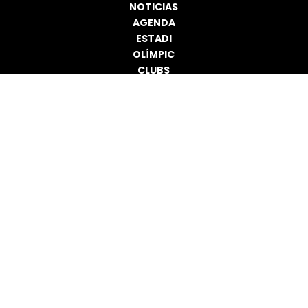
NOTICIAS
AGENDA
ESTADI
OLÍMPIC
CLUBS
INSTALACIONES
RECURSOS
DEPORTISTAS
CONTACTO
AYUNTAMIENTO - 96 587 07 00
CIUDAD DEPORTIVA - 96 689 65 64
PARTIDA LA MUIXARA S/N (LA NUCÍA)
POLÍTICAS
AVISO LEGAL
POLÍTICA DE COOKIES