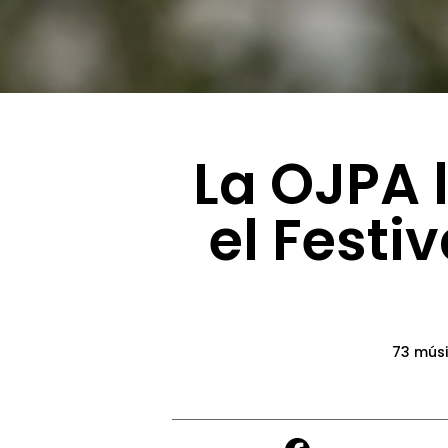
La OJPA 
el Festi
73 músi