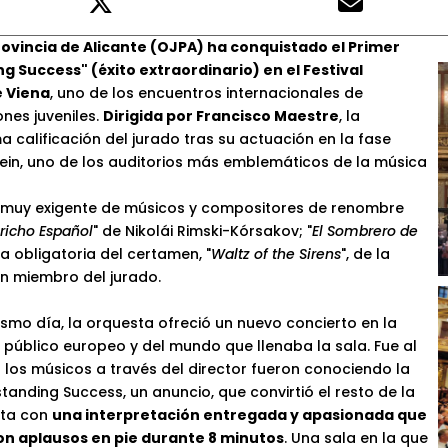
ovincia de Alicante (OJPA) ha conquistado el Primer
g Success" (éxito extraordinario) en el Festival
 Viena
, uno de los encuentros internacionales de
nes juveniles.
Dirigida por Francisco Maestre
, la
a calificación del jurado tras su actuación en la fase
ein, uno de los auditorios más emblemáticos de la música
muy exigente de músicos y compositores de renombre
richo Español
" de Nikolái Rimski-Kórsakov; "
El Sombrero de
ra obligatoria del certamen, "
Waltz of the Sirens
", de la
n miembro del jurado.
o día, la orquesta ofreció un nuevo concierto en la
 público europeo y del mundo que llenaba la sala. Fue al
 los músicos a través del director fueron conociendo la
anding Success, un anuncio, que convirtió el resto de la
uta con
una interpretación entregada y apasionada que
 con aplausos en pie durante 8 minutos
. Una sala en la que