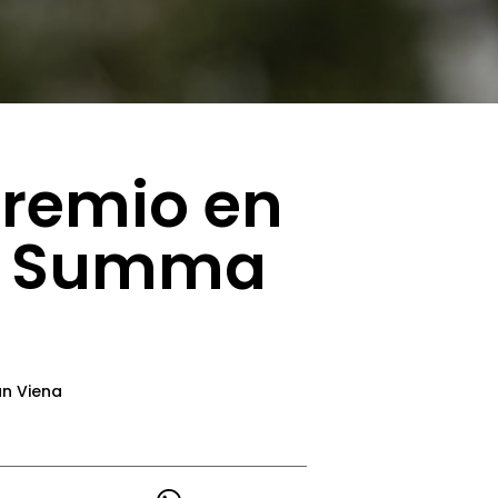
Premio en
nal Summa
an Viena