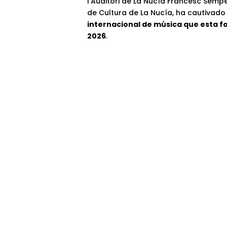
l’Auditori de La Nucía Francesc Semp
de Cultura de La Nucía, ha cautivado
internacional de música que esta fo
2026
.