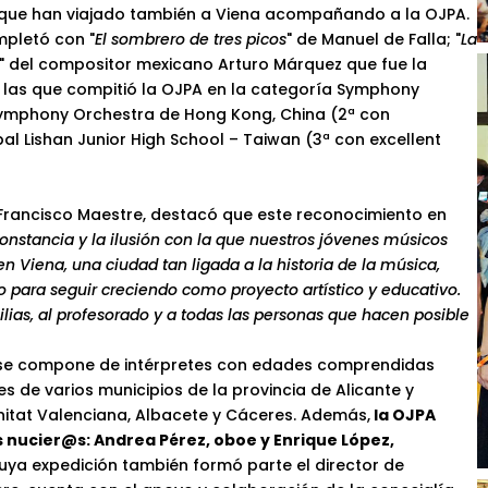
s que han viajado también a Viena acompañando a la OJPA.
pletó con "
El sombrero de tres picos
" de Manuel de Falla; "
La
" del compositor mexicano Arturo Márquez que fue la
n las que compitió la OJPA en la categoría Symphony
 Symphony Orchestra de Hong Kong, China (2ª con
al Lishan Junior High School – Taiwan (3ª con excellent
rancisco Maestre, destacó que este reconocimiento en
 constancia y la ilusión con la que nuestros jóvenes músicos
en Viena, una ciudad tan ligada a la historia de la música,
 para seguir creciendo como proyecto artístico y educativo.
lias, al profesorado y a todas las personas que hacen posible
e compone de intérpretes con edades comprendidas
es de varios municipios de la provincia de Alicante y
itat Valenciana, Albacete y Cáceres. Además,
la OJPA
 nucier@s: Andrea Pérez, oboe y Enrique López,
 cuya expedición también formó parte el director de