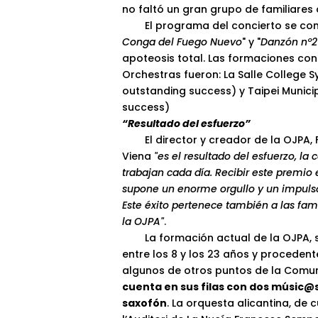
no faltó un gran grupo de familiare
El programa del concierto se com
Conga del Fuego Nuevo
" y "
Danzón nº2
apoteosis total. Las formaciones co
Orchestras fueron: La Salle College
outstanding success) y Taipei Municip
success)
“Resultado del esfuerzo”
El director y creador de la OJPA, F
Viena
"es el resultado del esfuerzo, la
trabajan cada día. Recibir este premio 
supone un enorme orgullo y un impulso
Este éxito pertenece también a las fami
la OJPA"
.
La formación actual de la OJPA, s
entre los 8 y los 23 años y procedent
algunos de otros puntos de la Comun
cuenta en sus filas con dos músic@s
saxofón
. La orquesta alicantina, de