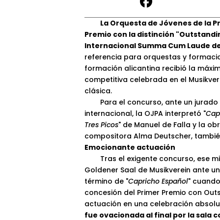
La Orquesta de Jóvenes de la Pr
Premio con la distinción "Outstandin
Internacional Summa Cum Laude de
referencia para orquestas y formacio
formación alicantina recibió la máxim
competitiva celebrada en el Musikver
clásica.
Para el concurso, ante un jurado 
internacional, la OJPA interpretó "
Cap
Tres Picos
" de Manuel de Falla y la ob
compositora Alma Deutscher, tambié
Emocionante actuación
Tras el exigente concurso, ese mism
Goldener Saal de Musikverein ante un
término de "
Capricho Español
" cuando
concesión del Primer Premio con Outst
actuación en una celebración absol
fue ovacionada al final por la sala