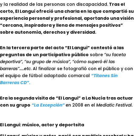
y la realidad de las personas con discapacidad.
Tras el
corto, El Langui ofreció una charla en la que compartió su
experiencia personal y profesional, aportando una visión
“cercana, inspiradora y llena de mensajes positivos”
sobre autonomía, derechos y diversidad.
En la tercera parte del acto “El Langui” contestó a las
preguntas de un participativo público
sobre
“su faceta
deportiva”, “su grupo de música”, “cómo superó él las
barreras”…..etc
. Al finalizar se fotografió con el público y con
el equipo de fútbol adaptado comarcal
“Titanes Sin
Barreras CD”.
Era la segunda visita de “El Langui” a La Nucía tras actuar
con su grupo
“La Excepción”
en 2008 en el
Mediatic Festival.
El Langui: músico, actor y deportsita
El Langui
, músico y actor, nació con parálisis cerebral y ha